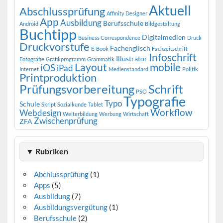
Aktuell
Abschlussprüfung
Affinity Designer
App
Ausbildung
Berufsschule
Android
Bildgestaltung
Buchtipp
Digitalmedien
Business Correspondence
Druck
Druckvorstufe
Fachenglisch
E-Book
Fachzeitschrift
Infoschrift
Illustrator
Fotografie
Grafikprogramm
Grammatik
Layout
mobile
iOS
iPad
Internet
Medienstandard
Politik
Printproduktion
Prüfungsvorbereitung
Schrift
PSO
Typografie
Typo
Schule
Skript
Sozialkunde
Tablet
Workflow
Webdesign
Weiterbildung
Werbung
Wirtschaft
Zwischenprüfung
ZFA
▼ Rubriken
Abchlussprüfung
(1)
Apps
(5)
Ausbildung
(7)
Ausbildungsvergütung
(1)
Berufsschule
(2)