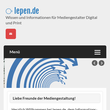
Skip
to
⧂ lepen.de
content
Wissen und Informationen für Mediengestalter Digital
und Print
Menü
Liebe Freunde der Mediengestaltung!
Neuordnung des Berufes
Herzlich Willkommen bei lepen.de, dem Informations-