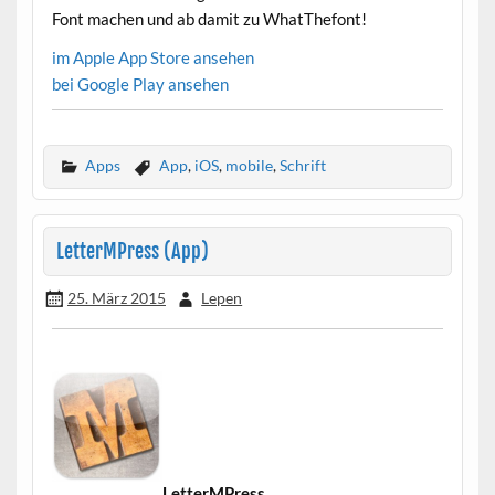
Font machen und ab damit zu WhatThefont!
im Apple App Store ansehen
bei Google Play ansehen
Apps
App
,
iOS
,
mobile
,
Schrift
LetterMPress (App)
25. März 2015
Lepen
LetterMPress