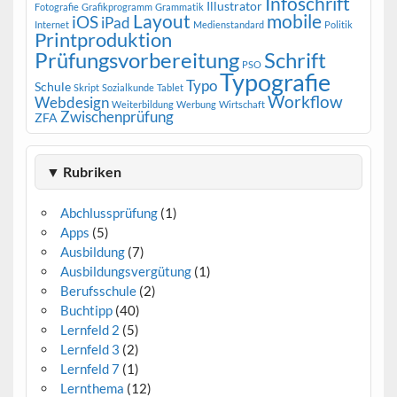
Infoschrift
Illustrator
Fotografie
Grafikprogramm
Grammatik
Layout
mobile
iOS
iPad
Internet
Medienstandard
Politik
Printproduktion
Prüfungsvorbereitung
Schrift
PSO
Typografie
Typo
Schule
Skript
Sozialkunde
Tablet
Workflow
Webdesign
Weiterbildung
Werbung
Wirtschaft
Zwischenprüfung
ZFA
▼ Rubriken
Abchlussprüfung
(1)
Apps
(5)
Ausbildung
(7)
Ausbildungsvergütung
(1)
Berufsschule
(2)
Buchtipp
(40)
Lernfeld 2
(5)
Lernfeld 3
(2)
Lernfeld 7
(1)
Lernthema
(12)