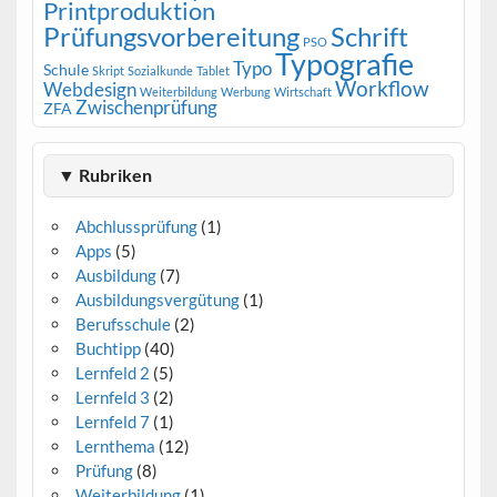
Printproduktion
Prüfungsvorbereitung
Schrift
PSO
Typografie
Typo
Schule
Skript
Sozialkunde
Tablet
Workflow
Webdesign
Weiterbildung
Werbung
Wirtschaft
Zwischenprüfung
ZFA
▼ Rubriken
Abchlussprüfung
(1)
Apps
(5)
Ausbildung
(7)
Ausbildungsvergütung
(1)
Berufsschule
(2)
Buchtipp
(40)
Lernfeld 2
(5)
Lernfeld 3
(2)
Lernfeld 7
(1)
Lernthema
(12)
Prüfung
(8)
Weiterbildung
(1)