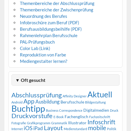
Themenbereiche der Abschlussprüfung
Themenbereiche der Zwischenprüfung
Neuordnung des Berufes
Infobroschüre zum Beruf (PDF)
Berufsausbildungsbeihilfe (PDF)
Rahmenlehrplan Berufsschule
PAL-Prüfungsbuch
Color Lab (Link)
Reproduktion von Farbe
Mediengestalter lernen?
▼ Oft gesucht
Aktuell
Abschlussprüfung
Affinity Designer
App
Ausbildung
Berufsschule
Android
Bildgestaltung
Buchtipp
Digitalmedien
Business Correspondence
Druck
Druckvorstufe
Fachenglisch
E-Book
Fachzeitschrift
Infoschrift
Illustrator
Fotografie
Grafikprogramm
Grammatik
Layout
mobile
iOS
iPad
Internet
Medienstandard
Politik