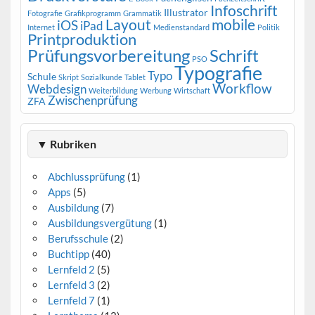
Infoschrift
Illustrator
Fotografie
Grafikprogramm
Grammatik
Layout
mobile
iOS
iPad
Internet
Medienstandard
Politik
Printproduktion
Prüfungsvorbereitung
Schrift
PSO
Typografie
Typo
Schule
Skript
Sozialkunde
Tablet
Workflow
Webdesign
Weiterbildung
Werbung
Wirtschaft
Zwischenprüfung
ZFA
▼ Rubriken
Abchlussprüfung
(1)
Apps
(5)
Ausbildung
(7)
Ausbildungsvergütung
(1)
Berufsschule
(2)
Buchtipp
(40)
Lernfeld 2
(5)
Lernfeld 3
(2)
Lernfeld 7
(1)