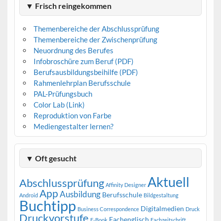
▼ Frisch reingekommen
Themenbereiche der Abschlussprüfung
Themenbereiche der Zwischenprüfung
Neuordnung des Berufes
Infobroschüre zum Beruf (PDF)
Berufsausbildungsbeihilfe (PDF)
Rahmenlehrplan Berufsschule
PAL-Prüfungsbuch
Color Lab (Link)
Reproduktion von Farbe
Mediengestalter lernen?
▼ Oft gesucht
Aktuell
Abschlussprüfung
Affinity Designer
App
Ausbildung
Berufsschule
Android
Bildgestaltung
Buchtipp
Digitalmedien
Business Correspondence
Druck
Druckvorstufe
Fachenglisch
E-Book
Fachzeitschrift