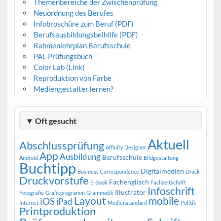
Themenbereiche der Zwischenprüfung
Neuordnung des Berufes
Infobroschüre zum Beruf (PDF)
Berufsausbildungsbeihilfe (PDF)
Rahmenlehrplan Berufsschule
PAL-Prüfungsbuch
Color Lab (Link)
Reproduktion von Farbe
Mediengestalter lernen?
▼ Oft gesucht
Aktuell
Abschlussprüfung
Affinity Designer
App
Ausbildung
Berufsschule
Android
Bildgestaltung
Buchtipp
Digitalmedien
Business Correspondence
Druck
Druckvorstufe
Fachenglisch
E-Book
Fachzeitschrift
Infoschrift
Illustrator
Fotografie
Grafikprogramm
Grammatik
Layout
mobile
iOS
iPad
Internet
Medienstandard
Politik
Printproduktion