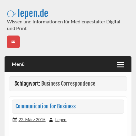
Skip
to
⧂ lepen.de
content
Wissen und Informationen für Mediengestalter Digital
und Print
Menü
Schlagwort:
Business Correspondence
Communication for Business
22. März 2015
Lepen