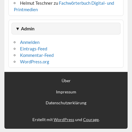
Helmut Teschner
zu
Fachwörterbuch Digital- und
Printmedien
▼ Admin
Anmelden
Eintrags-Feed
Kommentar-Feed
WordPress.org
Über
Impressum
Datenschutzerklärung
Erstellt mit
WordPress
und
Courage
.