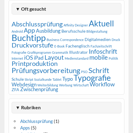
▼ Oft gesucht
Aktuell
Abschlussprüfung
Affinity Designer
App
Ausbildung
Berufsschule
Android
Bildgestaltung
Buchtipp
Digitalmedien
Business Correspondence
Druck
Druckvorstufe
Fachenglisch
E-Book
Fachzeitschrift
Infoschrift
Illustrator
Fotografie
Grafikprogramm
Grammatik
Layout
mobile
iOS
iPad
Internet
Medienstandard
Politik
Printproduktion
Prüfungsvorbereitung
Schrift
PSO
Typografie
Typo
Schule
Skript
Sozialkunde
Tablet
Workflow
Webdesign
Weiterbildung
Werbung
Wirtschaft
Zwischenprüfung
ZFA
▼ Rubriken
Abchlussprüfung
(1)
Apps
(5)