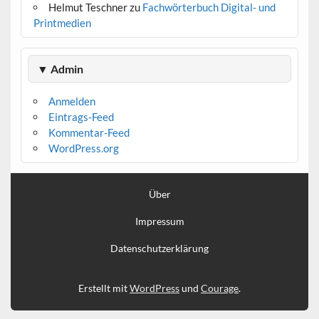
Helmut Teschner
zu
Fachwörterbuch Digital- und
Printmedien
▼ Admin
Anmelden
Eintrags-Feed
Kommentar-Feed
WordPress.org
Über
Impressum
Datenschutzerklärung
Erstellt mit
WordPress
und
Courage
.