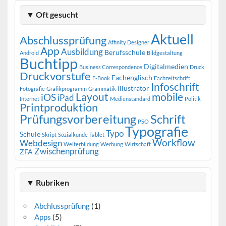
▼ Oft gesucht
Aktuell
Abschlussprüfung
Affinity Designer
App
Ausbildung
Berufsschule
Android
Bildgestaltung
Buchtipp
Digitalmedien
Business Correspondence
Druck
Druckvorstufe
Fachenglisch
E-Book
Fachzeitschrift
Infoschrift
Illustrator
Fotografie
Grafikprogramm
Grammatik
Layout
mobile
iOS
iPad
Internet
Medienstandard
Politik
Printproduktion
Prüfungsvorbereitung
Schrift
PSO
Typografie
Typo
Schule
Skript
Sozialkunde
Tablet
Workflow
Webdesign
Weiterbildung
Werbung
Wirtschaft
Zwischenprüfung
ZFA
▼ Rubriken
Abchlussprüfung
(1)
Apps
(5)