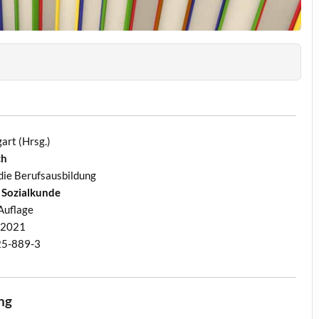
art (Hrsg.)
ch
die Berufsausbildung
 Sozialkunde
 Auflage
, 2021
25-889-3
ng