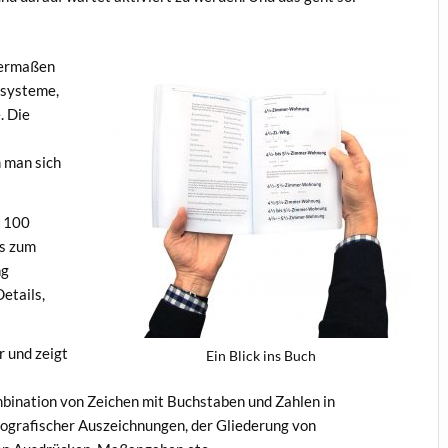
ssermaßen
tsysteme,
. Die
d
m man sich
. 100
is zum
ng
etails,
r und zeigt
Ein Blick ins Buch
bination von Zeichen mit Buchstaben und Zahlen in
pografischer Auszeichnungen, der Gliederung von