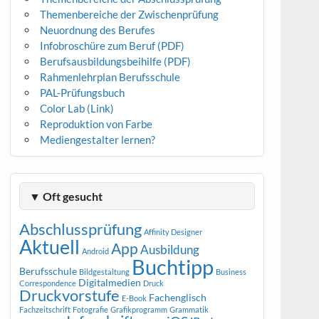
Themenbereiche der Zwischenprüfung
Neuordnung des Berufes
Infobroschüre zum Beruf (PDF)
Berufsausbildungsbeihilfe (PDF)
Rahmenlehrplan Berufsschule
PAL-Prüfungsbuch
Color Lab (Link)
Reproduktion von Farbe
Mediengestalter lernen?
▼ Oft gesucht
Abschlussprüfung
Affinity Designer
Aktuell
App
Ausbildung
Android
Buchtipp
Berufsschule
Bildgestaltung
Business
Digitalmedien
Correspondence
Druck
Druckvorstufe
Fachenglisch
E-Book
Fachzeitschrift
Fotografie
Grafikprogramm
Grammatik