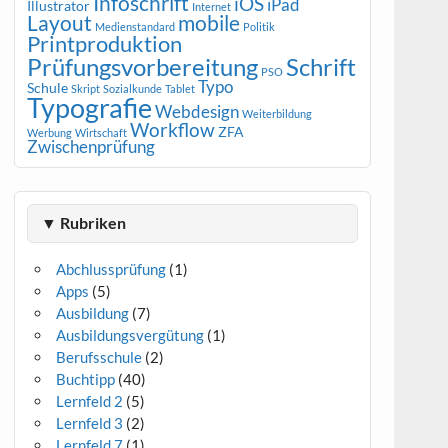
Infoschrift
iOS
iPad
Illustrator
Internet
Layout
mobile
Medienstandard
Politik
Printproduktion
Prüfungsvorbereitung
Schrift
PSO
Typo
Schule
Skript
Sozialkunde
Tablet
Typografie
Webdesign
Weiterbildung
Workflow
ZFA
Werbung
Wirtschaft
Zwischenprüfung
▼ Rubriken
Abchlussprüfung
(1)
Apps
(5)
Ausbildung
(7)
Ausbildungsvergütung
(1)
Berufsschule
(2)
Buchtipp
(40)
Lernfeld 2
(5)
Lernfeld 3
(2)
Lernfeld 7
(1)