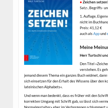
•
Zeichen setzen
Satz-, Begriffs- u
1. Auflage, Eigen
nicht im Buchhand
Preis: 41,12 €
•
auch als
App
und
Meine Meinu
Herr Turtschi un
Den Titel »Zeiche
verstehen. Es geh
jemand diesem Thema ein ganzes Buch widmet, dann wi
sich einsetzen für den Erhalt des Wissens über den 
lateinischen Alphabets«.
Und wenn man bedenkt, dass es früher mit den Schrift
korrekten Umgang mit Schrift gab, so lässt sich vermu
Normalgestalter« eher im Verborgenen schlummert un