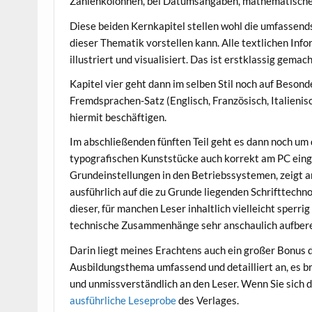
Zahlenkolonnen, bei Datumsangaben, mathematisch
Diese beiden Kernkapitel stellen wohl die umfassend
dieser Thematik vorstellen kann. Alle textlichen Inf
illustriert und visualisiert. Das ist erstklassig gemach
Kapitel vier geht dann im selben Stil noch auf Beson
Fremdsprachen-Satz (Englisch, Französisch, Italienisch
hiermit beschäftigen.
Im abschließenden fünften Teil geht es dann noch um 
typografischen Kunststücke auch korrekt am PC eing
Grundeinstellungen in den Betriebssystemen, zeigt a
ausführlich auf die zu Grunde liegenden Schrifttechno
dieser, für manchen Leser inhaltlich vielleicht sperr
technische Zusammenhänge sehr anschaulich aufbereit
Darin liegt meines Erachtens auch ein großer Bonus d
Ausbildungsthema umfassend und detailliert an, es b
und unmissverständlich an den Leser. Wenn Sie sich 
ausführliche Leseprobe
des Verlages.