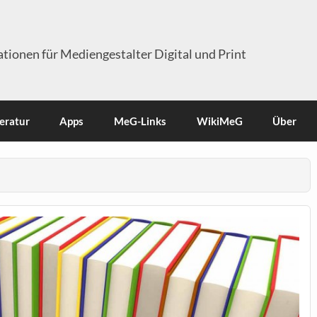
tionen für Mediengestalter Digital und Print
teratur
Apps
MeG-Links
WikiMeG
Über