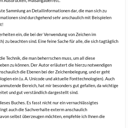
en Ausdrücken, Maßangaben etc.
ste Sammlung an Detailinformationen dar, die man sich zu
ormationen sind durchgehend sehr anschaulich mit Beispielen
t!
derheiten ein, die bei der Verwendung von Zeichen im
) zu beachten sind. Eine feine Sache für alle, die sich tagtäglich
die Technik, die man beherrschen muss, um all diese
eben zu können. Der Autor erläutert die hierzu notwendigen
nschaulich die Ebenen bei der Zeichenbelegung, und er geht
logien ein (u. A. Unicode und aktuelle Fonttechnologien). Auch
ig anmutende Bereich, hat mir besonders gut gefallen, da wichtige
et und gut verständlich dargestellt sind.
ieses Buches. Es fasst nicht nur ein vernachlässigtes
ringt auch die Sachverhalte exterm anschaulich
davon selbst überzeugen möchten, empfehle ich Ihnen die