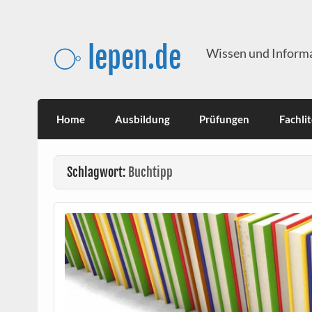
Skip
to
content
⧂ lepen.de
Wissen und Informa
Home
Ausbildung
Prüfungen
Fachli
Schlagwort:
Buchtipp