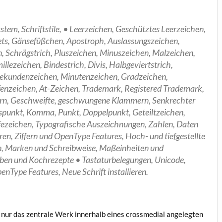
stem, Schriftstile, • Leerzeichen, Geschütztes Leerzeichen,
ets, Gänsefüßchen, Apostroph, Auslassungszeichen,
Schrägstrich, Pluszeichen, Minuszeichen, Malzeichen,
llezeichen, Bindestrich, Divis, Halbgeviertstrich,
 Sekundenzeichen, Minutenzeichen, Gradzeichen,
fenzeichen, At-Zeichen, Trademark, Registered Trademark,
rn, Geschweifte, geschwungene Klammern, Senkrechter
onspunkt, Komma, Punkt, Doppelpunkt, Geteiltzeichen,
fezeichen, Typografische Auszeichnungen, Zahlen, Daten
n, Ziffern und OpenType Features, Hoch- und tiefgestellte
gen, Marken und Schreibweise, Maßeinheiten und
n und Kochrezepte • Tastaturbelegungen, Unicode,
nType Features, Neue Schrift installieren.
 nur das zentrale Werk innerhalb eines crossmedial angelegten