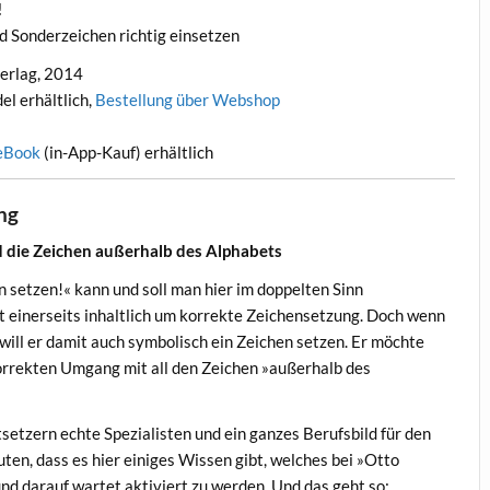
!
•
nd Sonderzeichen richtig einsetzen
•
verlag, 2014
•
el erhältlich,
Bestellung über Webshop
•
eBook
(in-App-Kauf) erhältlich
•
ng
d die Zeichen außerhalb des Alphabets
n setzen!« kann und soll man hier im doppelten Sinn
t einerseits inhaltlich um korrekte Zeichensetzung. Doch wenn
ll er damit auch symbolisch ein Zeichen setzen. Er möchte
korrekten Umgang mit all den Zeichen »außerhalb des
setzern echte Spezialisten und ein ganzes Berufsbild für den
ten, dass es hier einiges Wissen gibt, welches bei »Otto
d darauf wartet aktiviert zu werden. Und das geht so: