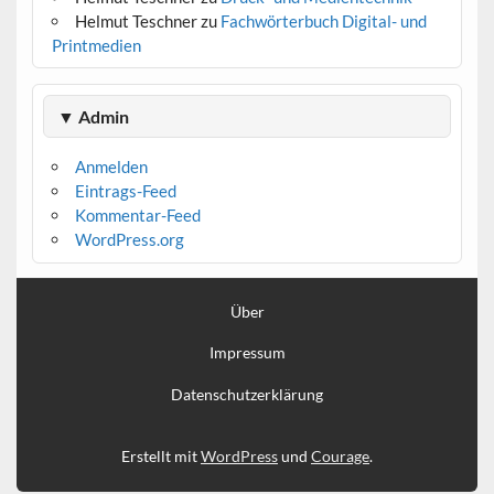
Helmut Teschner
zu
Fachwörterbuch Digital- und
Printmedien
▼ Admin
Anmelden
Eintrags-Feed
Kommentar-Feed
WordPress.org
Über
Impressum
Datenschutzerklärung
Erstellt mit
WordPress
und
Courage
.