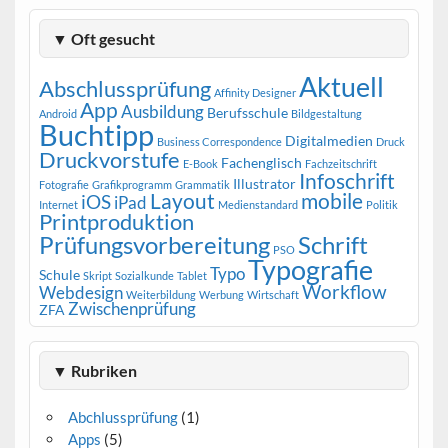
▼ Oft gesucht
Aktuell
Abschlussprüfung
Affinity Designer
App
Ausbildung
Berufsschule
Android
Bildgestaltung
Buchtipp
Digitalmedien
Business Correspondence
Druck
Druckvorstufe
Fachenglisch
E-Book
Fachzeitschrift
Infoschrift
Illustrator
Fotografie
Grafikprogramm
Grammatik
Layout
mobile
iOS
iPad
Internet
Medienstandard
Politik
Printproduktion
Prüfungsvorbereitung
Schrift
PSO
Typografie
Typo
Schule
Skript
Sozialkunde
Tablet
Workflow
Webdesign
Weiterbildung
Werbung
Wirtschaft
Zwischenprüfung
ZFA
▼ Rubriken
Abchlussprüfung
(1)
Apps
(5)